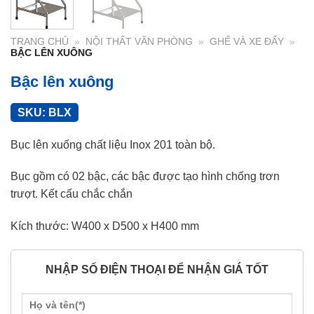
TRANG CHỦ
»
NỘI THẤT VĂN PHÒNG
»
GHẾ VÀ XE ĐẨY
»
BẬC LÊN XUÔNG
Bậc lên xuông
SKU:
BLX
Bục lên xuống chất liệu Inox 201 toàn bộ.
Bục gồm có 02 bậc, các bậc được tạo hình chống trơn
trượt. Kết cấu chắc chắn
Kích thước: W400 x D500 x H400 mm
NHẬP SỐ ĐIỆN THOẠI ĐỂ NHẬN GIÁ TỐT