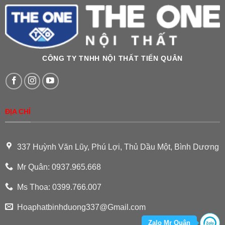
CÔNG TY TNHH NỘI THẤT TIẾN QUÂN
ĐỊA CHỈ
337 Huỳnh Văn Lũy, Phú Lợi, Thủ Dầu Một, Bình Dương
Mr Quân: 0937.965.668
Ms Thoa: 0399.766.007
Hoaphatbinhduong337@Gmail.com
Zalo Mr Quân