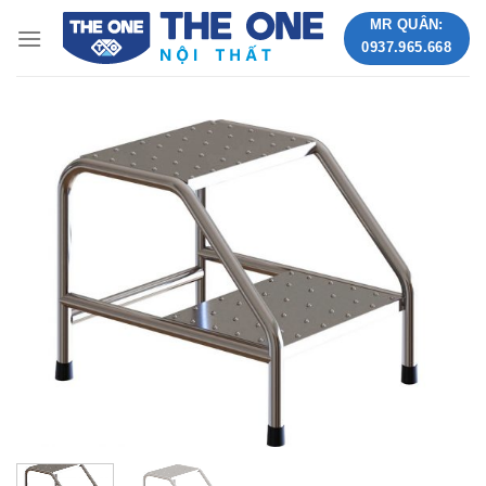
Skip
MR QUÂN:
to
0937.965.668
content