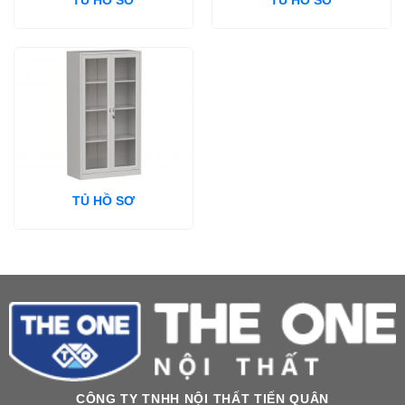
TỦ HỒ SƠ
TỦ HỒ SƠ
TỦ HỒ SƠ
CÔNG TY TNHH NỘI THẤT TIẾN QUÂN