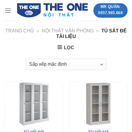
Skip
MR QUÂN:
to
0937.965.668
content
TRANG CHỦ
»
NỘI THẤT VĂN PHÒNG
»
TỦ SẮT ĐỂ
TÀI LIỆU
LỌC