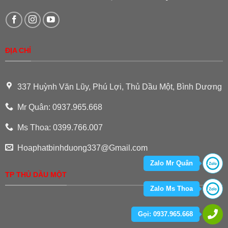
ĐỊA CHỈ
337 Huỳnh Văn Lũy, Phú Lợi, Thủ Dầu Một, Bình Dương
Mr Quân: 0937.965.668
Ms Thoa: 0399.766.007
Hoaphatbinhduong337@Gmail.com
Zalo Mr Quân
TP THỦ DẦU MỘT
Zalo Ms Thoa
Gọi: 0937.965.668