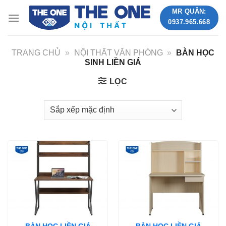
Skip
MR QUÂN:
to
0937.965.668
content
TRANG CHỦ
»
NỘI THẤT VĂN PHÒNG
»
BÀN HỌC
SINH LIỀN GIÁ
LỌC