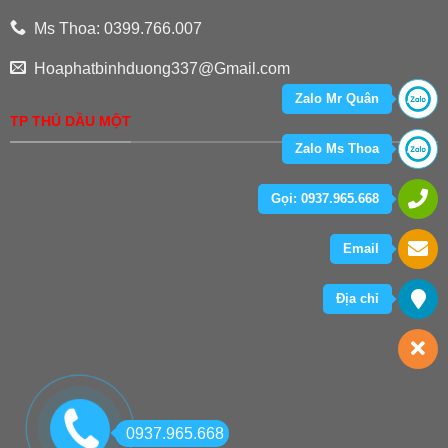
Ms Thoa: 0399.766.007
Hoaphatbinhduong337@Gmail.com
Zalo Mr Quân
TP THỦ DẦU MỘT
Zalo Ms Thoa
Gọi: 0937.965.668
Email
Địa chỉ
0937.965.668