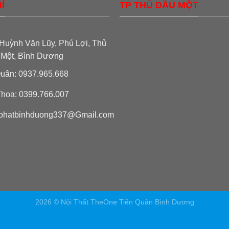
Ỉ
TP THỦ DẦU MỘT
Huỳnh Văn Lũy, Phú Lợi, Thủ
 Một, Bình Dương
uân: 0937.965.668
hoa: 0399.766.007
phatbinhduong337@Gmail.com
2026 © Nội Thất TheOne Tiến Quân Bình Dương