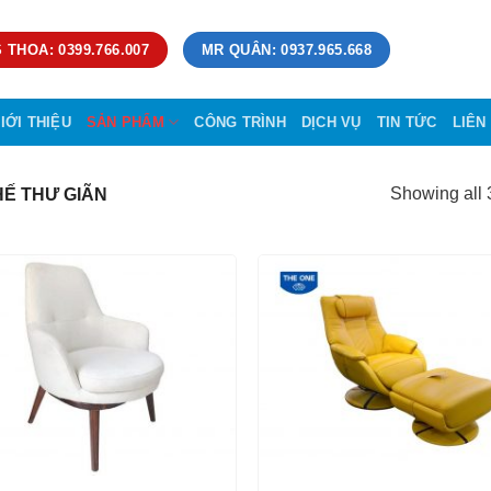
 THOA: 0399.766.007
MR QUÂN: 0937.965.668
IỚI THIỆU
SẢN PHẨM
CÔNG TRÌNH
DỊCH VỤ
TIN TỨC
LIÊN
Showing all 3
Ế THƯ GIÃN