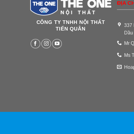
ĐỊA CH
CÔNG TY TNHH NỘI THẤT
337 
TIẾN QUÂN
Dầu
Mr Q
Ms T
Hoa