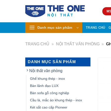
Skip
to
MS
content
Danh mục sản phẩm
TRANG CHỦ
G
TRANG CHỦ
»
NỘI THẤT VĂN PHÒNG
»
GH
DANH MỤC SẢN PHẨM
Nội thất văn phòng
Ghế khung thép - inox
Bàn lãnh đạo LUX
Bàn sofa gỗ công nghiệp
Cầu là, mắc áo khung thép - inox
Két sắt cao cấp Pioneer