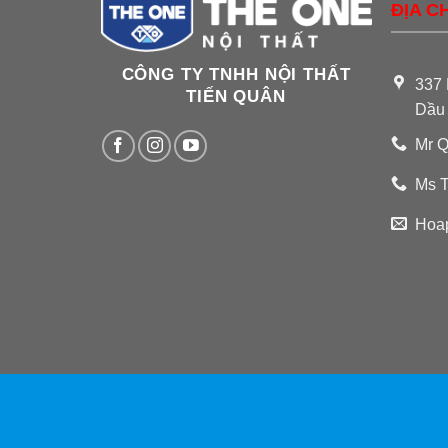
ĐỊA CH
CÔNG TY TNHH NỘI THẤT
337 
TIẾN QUÂN
Dầu
Mr Q
Ms T
Hoa