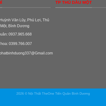
Ỉ
TP THỦ DẦU MỘT
Huỳnh Văn Lũy, Phú Lợi, Thủ
 Một, Bình Dương
uân: 0937.965.668
hoa: 0399.766.007
phatbinhduong337@Gmail.com
2026 © Nội Thất TheOne Tiến Quân Bình Dương