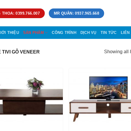
 THOA: 0399.766.007
MR QUÂN: 0937.965.668
IỚI THIỆU
SẢN PHẨM
CÔNG TRÌNH
DỊCH VỤ
TIN TỨC
LIÊN
Showing all 8
 TIVI GỖ VENEER