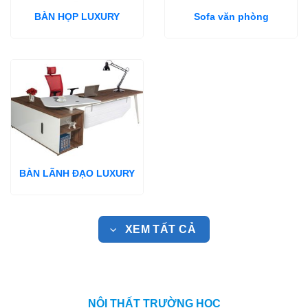
BÀN HỌP LUXURY
Sofa văn phòng
BÀN LÃNH ĐẠO LUXURY
XEM TẤT CẢ
NỘI THẤT TRƯỜNG HỌC