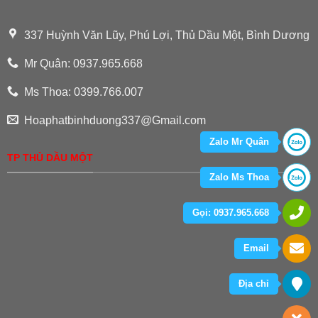
337 Huỳnh Văn Lũy, Phú Lợi, Thủ Dầu Một, Bình Dương
Mr Quân: 0937.965.668
Ms Thoa: 0399.766.007
Hoaphatbinhduong337@Gmail.com
Zalo Mr Quân
TP THỦ DẦU MỘT
Zalo Ms Thoa
Gọi: 0937.965.668
Email
Địa chỉ