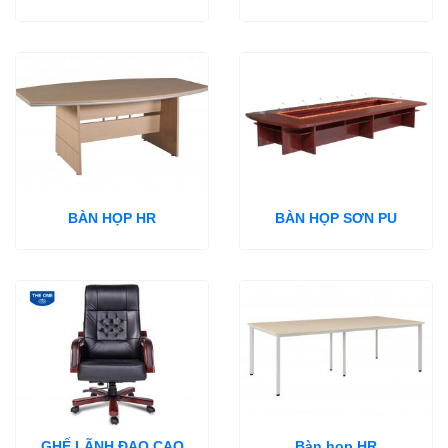
BÀN HỌP HR
BÀN HỌP SƠN PU
GHẾ LÃNH ĐẠO CAO
Bàn họp HR