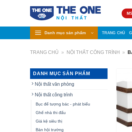
Skip
to
MS
content
Danh mục sản phẩm
TRANG CHỦ
G
TRANG CHỦ
»
NỘI THẤT CÔNG TRÌNH
»
B
DANH MỤC SẢN PHẨM
Nội thất văn phòng
Nội thất công trình
Bục để tượng bác - phát biểu
Ghế nhà thi đấu
Giá kệ siêu thị
Bàn hội trường