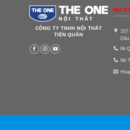
ĐỊA CH
CÔNG TY TNHH NỘI THẤT
337 
TIẾN QUÂN
Dầu
Mr Q
Ms T
Hoa