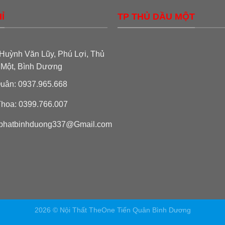
Ỉ
TP THỦ DẦU MỘT
Huỳnh Văn Lũy, Phú Lợi, Thủ
 Một, Bình Dương
uân: 0937.965.668
hoa: 0399.766.007
phatbinhduong337@Gmail.com
2026 © Nội Thất TheOne Tiến Quân Bình Dương