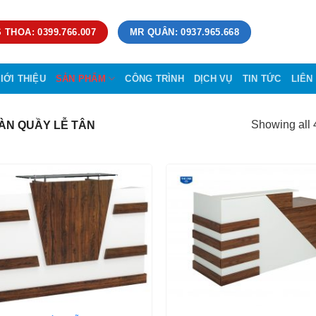
 THOA: 0399.766.007
MR QUÂN: 0937.965.668
IỚI THIỆU
SẢN PHẨM
CÔNG TRÌNH
DỊCH VỤ
TIN TỨC
LIÊN
Showing all 4
ÀN QUẦY LỄ TÂN