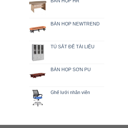
BÀN HỌP HR
BÀN HỌP NEWTREND
TỦ SẮT ĐỂ TÀI LIỆU
BÀN HỌP SƠN PU
Ghế lưới nhân viên