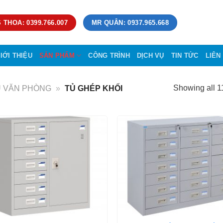
 THOA: 0399.766.007
MR QUÂN: 0937.965.668
IỚI THIỆU
SẢN PHẨM
CÔNG TRÌNH
DỊCH VỤ
TIN TỨC
LIÊN
Showing all 11
Ủ VĂN PHÒNG
»
TỦ GHÉP KHỐI