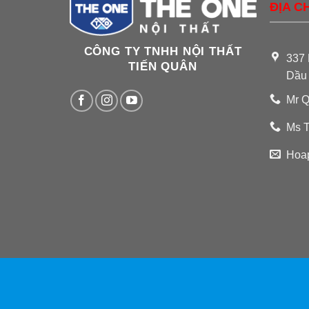
ĐỊA CH
CÔNG TY TNHH NỘI THẤT
337 
TIẾN QUÂN
Dầu
Mr Q
Ms T
Hoa