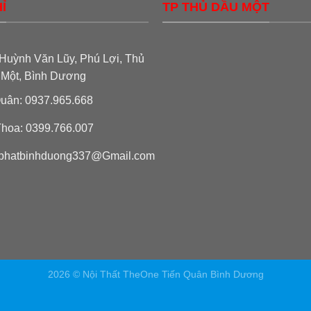
Ỉ
TP THỦ DẦU MỘT
Huỳnh Văn Lũy, Phú Lợi, Thủ
 Một, Bình Dương
uân: 0937.965.668
hoa: 0399.766.007
phatbinhduong337@Gmail.com
2026 © Nội Thất TheOne Tiến Quân Bình Dương