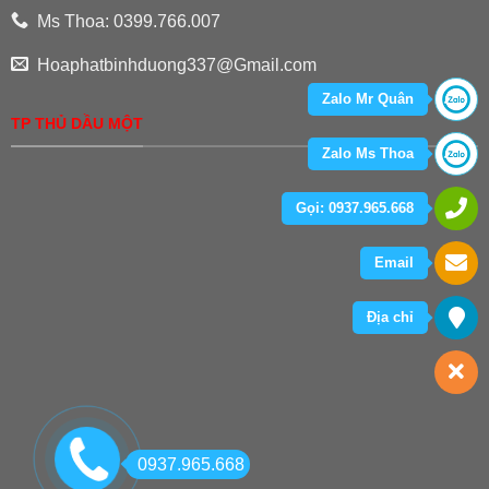
Ms Thoa: 0399.766.007
Hoaphatbinhduong337@Gmail.com
Zalo Mr Quân
TP THỦ DẦU MỘT
Zalo Ms Thoa
Gọi: 0937.965.668
Email
Địa chỉ
0937.965.668