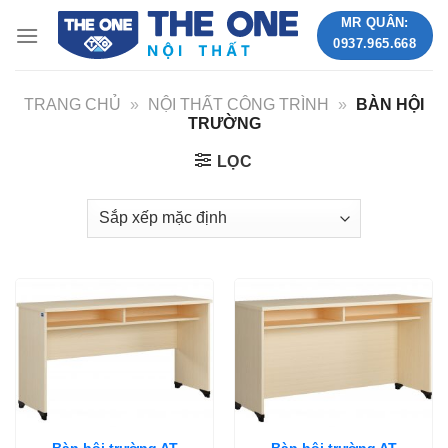
Skip
MR QUÂN:
to
0937.965.668
content
TRANG CHỦ
»
NỘI THẤT CÔNG TRÌNH
»
BÀN HỘI
TRƯỜNG
LỌC