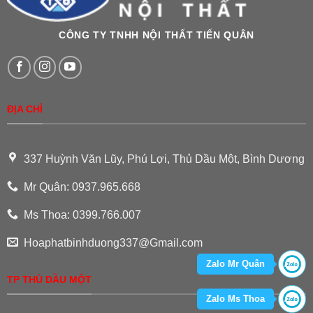
CÔNG TY TNHH NỘI THẤT TIẾN QUÂN
ĐỊA CHỈ
337 Huỳnh Văn Lũy, Phú Lợi, Thủ Dầu Một, Bình Dương
Mr Quân: 0937.965.668
Ms Thoa: 0399.766.007
Hoaphatbinhduong337@Gmail.com
Zalo Mr Quân
TP THỦ DẦU MỘT
Zalo Ms Thoa