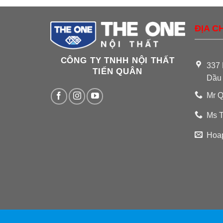
ĐỊA CH
CÔNG TY TNHH NỘI THẤT
337 
TIẾN QUÂN
Dầu
Mr Q
Ms T
Hoa