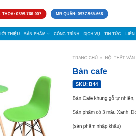
 THOA: 0399.766.007
MR QUÂN: 0937.965.668
IỚI THIỆU
SẢN PHẨM
CÔNG TRÌNH
DỊCH VỤ
TIN TỨC
LIÊN
TRANG CHỦ
»
NỘI THẤT VĂ
Bàn cafe
SKU:
B44
Bàn Cafe khung gỗ tự nhiên,
Sản phẩm có 3 màu Xanh, Đỏ
(sản phẩm nhập khẩu)