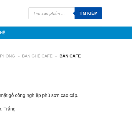
Tìm
kiếm
TÌM KIẾM
sản
phẩm
 HỆ
N PHÒNG
»
BÀN GHẾ CAFE
»
BÀN CAFE
 mặt gỗ công nghiệp phủ sơn cao cấp.
, Trắng