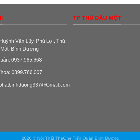
Ỉ
TP THỦ DẦU MỘT
Huỳnh Văn Lũy, Phú Lợi, Thủ
 Một, Bình Dương
uân: 0937.965.668
hoa: 0399.766.007
phatbinhduong337@Gmail.com
2026 © Nội Thất TheOne Tiến Quân Bình Dương