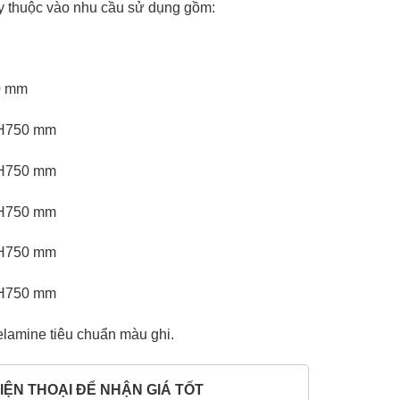
ùy thuộc vào nhu cầu sử dụng gồm:
0 mm
 H750 mm
 H750 mm
 H750 mm
 H750 mm
 H750 mm
lamine tiêu chuẩn màu ghi.
IỆN THOẠI ĐỂ NHẬN GIÁ TỐT