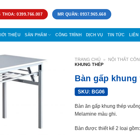
 THOA: 0399.766.007
MR QUÂN: 0937.965.668
IỚI THIỆU
SẢN PHẨM
CÔNG TRÌNH
DỊCH VỤ
TIN TỨC
LIÊN
TRANG CHỦ
»
NỘI THẤT CÔN
KHUNG THÉP
Bàn gấp khung 
SKU:
BG06
Bàn ăn gấp khung thép vuông
Melamine màu ghi.
Bàn được thiết kế 2 loại gồm