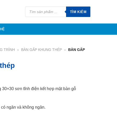
Tìm
kiếm
TÌM KIẾM
sản
phẩm
 HỆ
G TRÌNH
»
BÀN GẤP KHUNG THÉP
»
BÀN GẤP
thép
 30×30 sơn tĩnh điện kết hợp mặt bàn gỗ
: có ngăn và không ngăn.