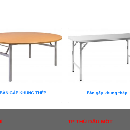
BÀN GẤP KHUNG THÉP
Bàn gấp khung thép
Ỉ
TP THỦ DẦU MỘT