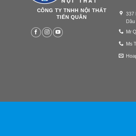
CÔNG TY TNHH NỘI THẤT
337 
TIẾN QUÂN
Dầu
Mr Q
Ms T
Hoa