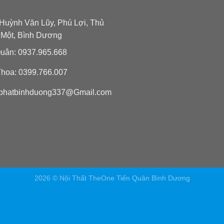
Huỳnh Văn Lũy, Phú Lợi, Thủ
 Một, Bình Dương
uân: 0937.965.668
hoa: 0399.766.007
phatbinhduong337@Gmail.com
2026 © Nội Thất TheOne Tiến Quân Bình Dương