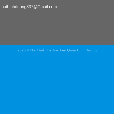
phatbinhduong337@Gmail.com
2026 © Nội Thất TheOne Tiến Quân Bình Dương