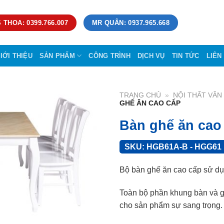
 THOA: 0399.766.007
MR QUÂN: 0937.965.668
IỚI THIỆU
SẢN PHẨM
CÔNG TRÌNH
DỊCH VỤ
TIN TỨC
LIÊN
TRANG CHỦ
»
NỘI THẤT VĂ
GHẾ ĂN CAO CẤP
Bàn ghế ăn cao
SKU:
HGB61A-B - HGG61
Bộ bàn ghế ăn cao cấp sử dụ
Toàn bộ phần khung bàn và 
cho sản phẩm sự sang trọng.