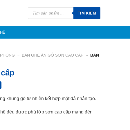
Tìm
kiếm
TÌM KIẾM
sản
phẩm
 HỆ
N PHÒNG
»
BÀN GHẾ ĂN GỖ SƠN CAO CẤP
»
BÀN
 cấp
ng khung gỗ tự nhiên kết hợp mặt đá nhân tạo.
ghế đều được phủ lớp sơn cao cấp mang đến