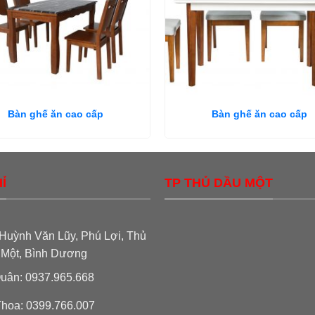
Bàn ghế ăn cao cấp
Bàn ghế ăn cao cấp
Ỉ
TP THỦ DẦU MỘT
Huỳnh Văn Lũy, Phú Lợi, Thủ
 Một, Bình Dương
uân: 0937.965.668
hoa: 0399.766.007