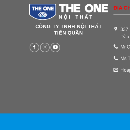
ĐỊA CH
CÔNG TY TNHH NỘI THẤT
337 
TIẾN QUÂN
Dầu
Mr Q
Ms T
Hoa