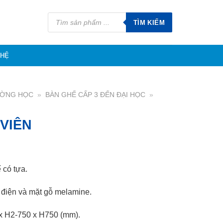
Tìm
kiếm
TÌM KIẾM
sản
phẩm
 HỆ
ƯỜNG HỌC
»
BÀN GHẾ CẤP 3 ĐẾN ĐẠI HỌC
»
VIÊN
 có tựa.
 điện và mặt gỗ melamine.
x H2-750 x H750 (mm).