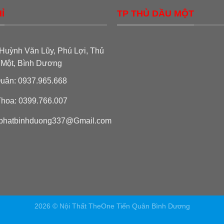
Ỉ
TP THỦ DẦU MỘT
Huỳnh Văn Lũy, Phú Lợi, Thủ
 Một, Bình Dương
uân: 0937.965.668
hoa: 0399.766.007
phatbinhduong337@Gmail.com
2026 © Nội Thất TheOne Tiến Quân Bình Dương