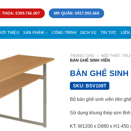
 THOA: 0399.766.007
MR QUÂN: 0937.965.668
IỚI THIỆU
SẢN PHẨM
CÔNG TRÌNH
DỊCH VỤ
TIN TỨC
LIÊN
TRANG CHỦ
»
NỘI THẤT TR
BÀN GHẾ SINH VIÊN
BÀN GHẾ SINH 
SKU:
BSV108T
Bộ bàn ghế sinh viên liền ghế
Sử dụng khung thép sơn tĩnh
KT: W1200 x D880 x H1-450 