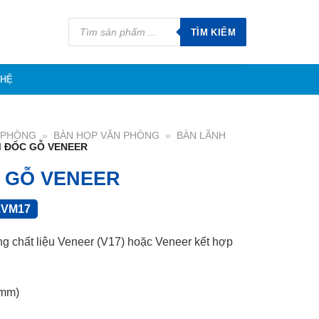
Tìm
kiếm
TÌM KIẾM
sản
phẩm
 HỆ
N PHÒNG
»
BÀN HỌP VĂN PHÒNG
»
BÀN LÃNH
M ĐỐC GỖ VENEER
 GỖ VENEER
1VM17
g chất liệu Veneer (V17) hoặc Veneer kết hợp
(mm)