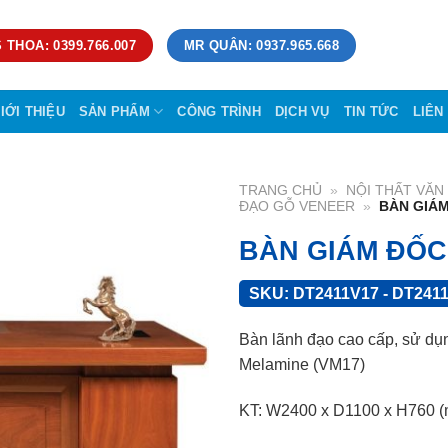
 THOA: 0399.766.007
MR QUÂN: 0937.965.668
IỚI THIỆU
SẢN PHẨM
CÔNG TRÌNH
DỊCH VỤ
TIN TỨC
LIÊN
TRANG CHỦ
»
NỘI THẤT VĂ
ĐẠO GỖ VENEER
»
BÀN GIÁ
BÀN GIÁM ĐỐC
SKU:
DT2411V17 - DT241
Bàn lãnh đạo cao cấp, sử dụn
Melamine (VM17)
KT: W2400 x D1100 x H760 