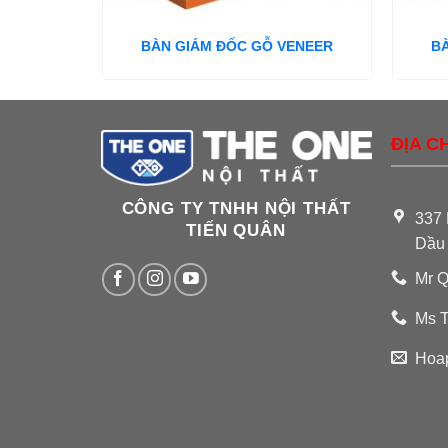
BÀN GIÁM ĐỐC GỖ VENEER
B
ĐỊA CH
CÔNG TY TNHH NỘI THẤT
337 
TIẾN QUÂN
Dầu
Mr Q
Ms T
Hoa