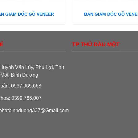
ÀN GIÁM ĐỐC GỖ VENEER
BÀN GIÁM ĐỐC GỖ VENE
Ỉ
TP THỦ DẦU MỘT
Huỳnh Văn Lũy, Phú Lợi, Thủ
 Một, Bình Dương
uân: 0937.965.668
hoa: 0399.766.007
phatbinhduong337@Gmail.com