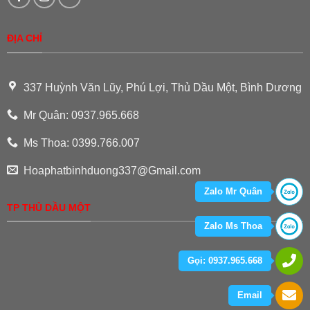
ĐỊA CHỈ
337 Huỳnh Văn Lũy, Phú Lợi, Thủ Dầu Một, Bình Dương
Mr Quân: 0937.965.668
Ms Thoa: 0399.766.007
Hoaphatbinhduong337@Gmail.com
Zalo Mr Quân
TP THỦ DẦU MỘT
Zalo Ms Thoa
Gọi: 0937.965.668
Email