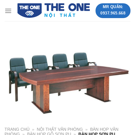
Skip
MR QUÂN:
to
0937.965.668
content
TRANG CHỦ
»
NỘI THẤT VĂN PHÒNG
»
BÀN HỌP VĂN
PHÒNG
»
BÀN HỌP GỖ SƠN PU
»
BÀN HỌP SƠN PU