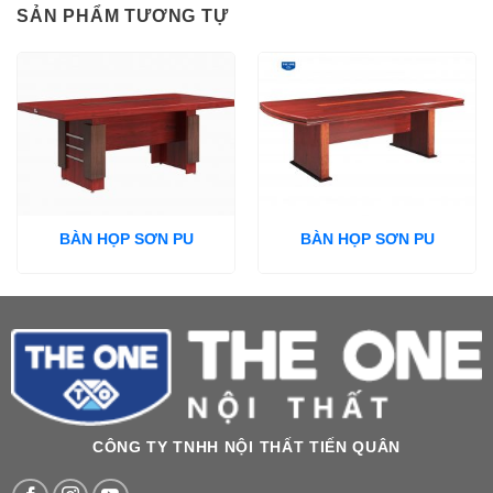
SẢN PHẨM TƯƠNG TỰ
BÀN HỌP SƠN PU
BÀN HỌP SƠN PU
CÔNG TY TNHH NỘI THẤT TIẾN QUÂN