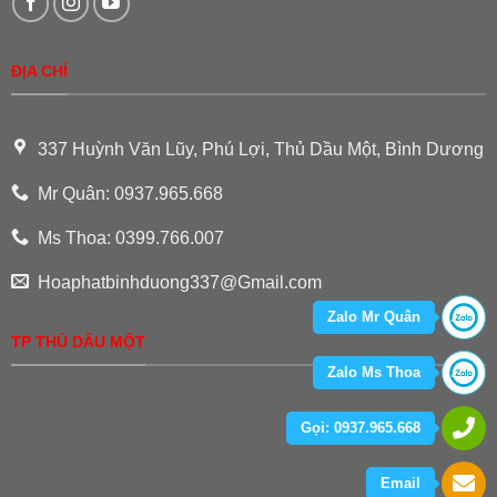
ĐỊA CHỈ
337 Huỳnh Văn Lũy, Phú Lợi, Thủ Dầu Một, Bình Dương
Mr Quân: 0937.965.668
Ms Thoa: 0399.766.007
Hoaphatbinhduong337@Gmail.com
Zalo Mr Quân
TP THỦ DẦU MỘT
Zalo Ms Thoa
Gọi: 0937.965.668
Email