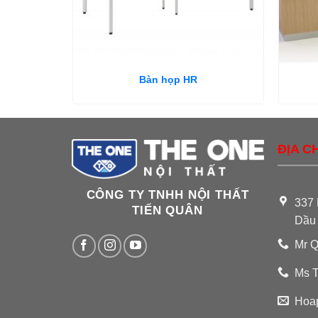
Bàn họp HR
ĐỊA CH
CÔNG TY TNHH NỘI THẤT
337 
TIẾN QUÂN
Dầu
Mr Q
Ms T
Hoa