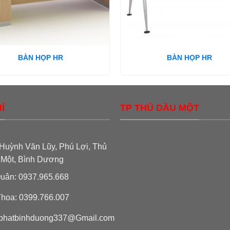
BÀN HỌP HR
BÀN HỌP HR
Ỉ
TP THỦ DẦU MỘT
Huỳnh Văn Lũy, Phú Lợi, Thủ
 Một, Bình Dương
uân: 0937.965.668
hoa: 0399.766.007
phatbinhduong337@Gmail.com