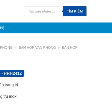
Tìm
kiếm
TÌM KIẾM
sản
phẩm
 HỆ
N PHÒNG
»
BÀN HỌP VĂN PHÒNG
»
BÀN HỌP
 - HRH2412
 trang trí.
 trụ inox.