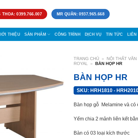
 THOA: 0399.766.007
MR QUÂN: 0937.965.668
IỚI THIỆU
SẢN PHẨM
CÔNG TRÌNH
DỊCH VỤ
TIN TỨC
LIÊN
TRANG CHỦ
»
NỘI THẤT VĂ
ROYAL
»
BÀN HỌP HR
BÀN HỌP HR
SKU:
HRH1810 - HRH2010
Bàn họp gỗ Melamine và có ốp
Yếm chia 2 mảnh liên kết bằng
Bàn có 03 loại kích thước