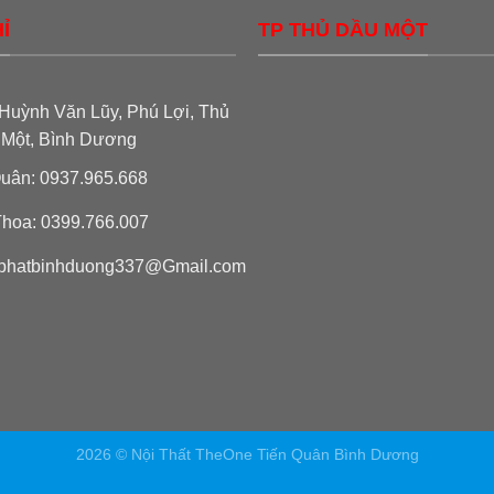
Ỉ
TP THỦ DẦU MỘT
Huỳnh Văn Lũy, Phú Lợi, Thủ
 Một, Bình Dương
uân: 0937.965.668
hoa: 0399.766.007
phatbinhduong337@Gmail.com
2026 © Nội Thất TheOne Tiến Quân Bình Dương