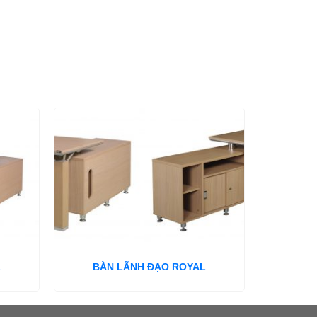
L
BÀN LÃNH ĐẠO ROYAL
BÀN