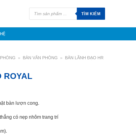
Tìm
kiếm
TÌM KIẾM
sản
phẩm
 HỆ
N PHÒNG
»
BÀN VĂN PHÒNG
»
BÀN LÃNH ĐẠO HR
O ROYAL
ặt bàn lượn cong.
thẳng có nẹp nhôm trang trí
m).