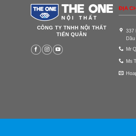
ĐỊA CH
CÔNG TY TNHH NỘI THẤT
337 
TIẾN QUÂN
Dầu
Mr Q
Ms T
Hoa