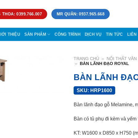
 THOA: 0399.766.007
MR QUÂN: 0937.965.668
IỚI THIỆU
SẢN PHẨM
CÔNG TRÌNH
DỊCH VỤ
TIN TỨC
LIÊN
TRANG CHỦ
»
NỘI THẤT VĂ
»
BÀN LÃNH ĐẠO ROYAL
BÀN LÃNH ĐẠ
SKU:
HRP1600
Bàn lãnh đạo gỗ Melamine, m
Bàn có tủ phụ đi kèm và yếm 
KT: W1600 x D850 x H750 (m