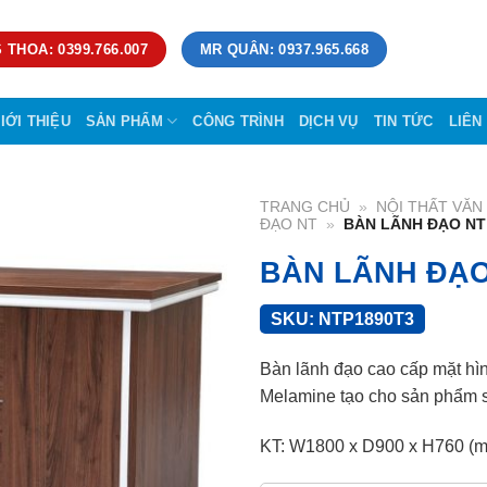
 THOA: 0399.766.007
MR QUÂN: 0937.965.668
IỚI THIỆU
SẢN PHẨM
CÔNG TRÌNH
DỊCH VỤ
TIN TỨC
LIÊN
TRANG CHỦ
»
NỘI THẤT VĂ
ĐẠO NT
»
BÀN LÃNH ĐẠO NT
BÀN LÃNH ĐẠO
SKU:
NTP1890T3
Bàn lãnh đạo cao cấp mặt hì
Melamine tạo cho sản phẩm s
KT: W1800 x D900 x H760 (