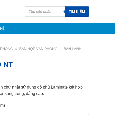
Tìm
kiếm
TÌM KIẾM
sản
phẩm
 HỆ
N PHÒNG
»
BÀN HỌP VĂN PHÒNG
»
BÀN LÃNH
 NT
nh chữ nhật sử dụng gỗ phủ Laminate kết hợp
ự sang trọng, đẳng cấp.
mm)