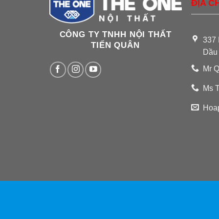
ĐỊA CH
CÔNG TY TNHH NỘI THẤT
337 
TIẾN QUÂN
Dầu
Mr Q
Ms T
Hoa