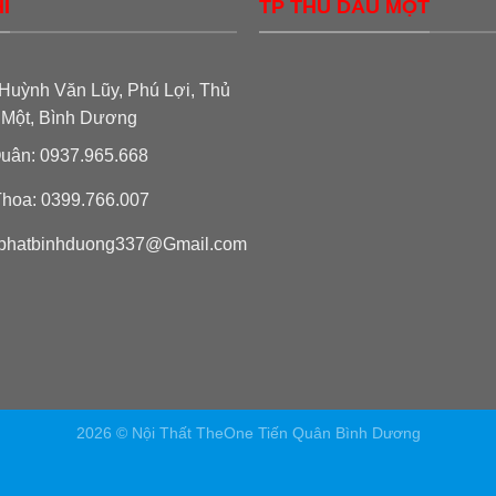
Ỉ
TP THỦ DẦU MỘT
Huỳnh Văn Lũy, Phú Lợi, Thủ
 Một, Bình Dương
uân: 0937.965.668
hoa: 0399.766.007
phatbinhduong337@Gmail.com
2026 © Nội Thất TheOne Tiến Quân Bình Dương