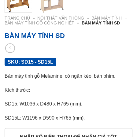
TRANG CHỦ
»
NỘI THẤT VĂN PHÒNG
»
BÀN MÁY TÍNH
»
BÀN MÁY TÍNH GỖ CÔNG NGHIỆP
»
BÀN MÁY TÍNH SD
BÀN MÁY TÍNH SD
SKU:
SD15 - SD15L
Bàn máy tính gỗ Melamine, có ngăn kéo, bàn phím.
Kích thước:
SD15: W1036 x D480 x H765 (mm).
SD15L: W1196 x D590 x H765 (mm).
NHẬP SỐ ĐIỆN THOẠI ĐỂ NHẬN GIÁ TỐT