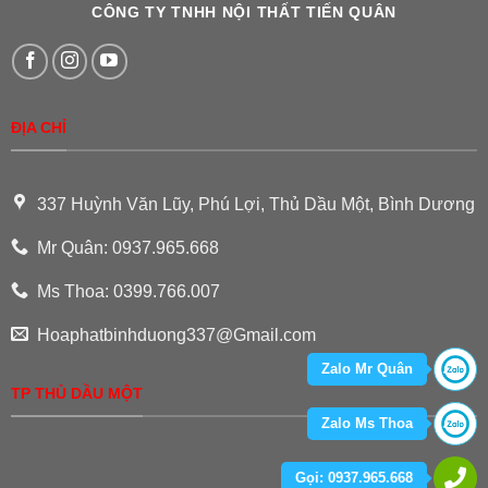
CÔNG TY TNHH NỘI THẤT TIẾN QUÂN
ĐỊA CHỈ
337 Huỳnh Văn Lũy, Phú Lợi, Thủ Dầu Một, Bình Dương
Mr Quân: 0937.965.668
Ms Thoa: 0399.766.007
Hoaphatbinhduong337@Gmail.com
Zalo Mr Quân
TP THỦ DẦU MỘT
Zalo Ms Thoa
Gọi: 0937.965.668