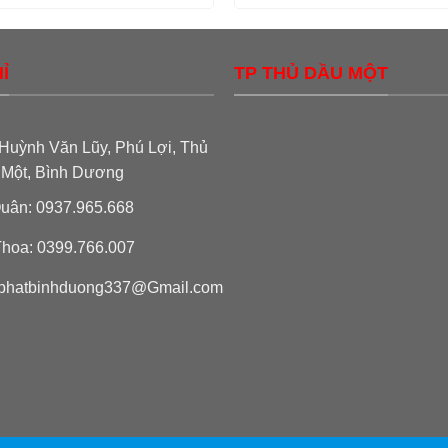
Ỉ
TP THỦ DẦU MỘT
Huỳnh Văn Lũy, Phú Lợi, Thủ
 Một, Bình Dương
uân: 0937.965.668
hoa: 0399.766.007
phatbinhduong337@Gmail.com