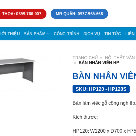
 THOA: 0399.766.007
MR QUÂN: 0937.965.668
IỚI THIỆU
SẢN PHẨM
CÔNG TRÌNH
DỊCH VỤ
TIN TỨC
LIÊN
TRANG CHỦ
»
NỘI THẤT VĂ
»
BÀN NHÂN VIÊN HP
BÀN NHÂN VIÊ
SKU:
HP120 - HP120S
Bàn làm việc gỗ công nghiệp
Kích thước:
HP120: W1200 x D700 x H75