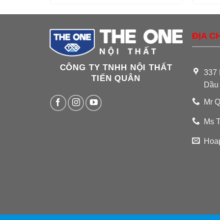
ĐỊA CH
CÔNG TY TNHH NỘI THẤT
337 
TIẾN QUÂN
Dầu
Mr Q
Ms T
Hoa