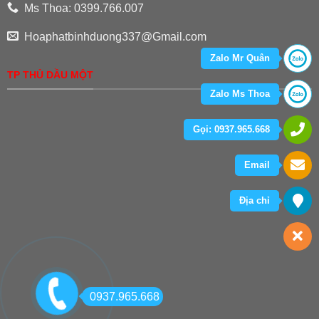
Ms Thoa: 0399.766.007
Hoaphatbinhduong337@Gmail.com
Zalo Mr Quân
TP THỦ DẦU MỘT
Zalo Ms Thoa
Gọi: 0937.965.668
Email
Địa chỉ
0937.965.668