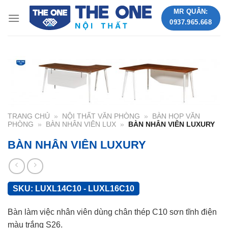
Skip
MR QUÂN:
to
0937.965.668
content
TRANG CHỦ
»
NỘI THẤT VĂN PHÒNG
»
BÀN HỌP VĂN
PHÒNG
»
BÀN NHÂN VIÊN LUX
»
BÀN NHÂN VIÊN LUXURY
BÀN NHÂN VIÊN LUXURY
SKU:
LUXL14C10 - LUXL16C10
Bàn làm việc nhân viên dùng chân thép C10 sơn tĩnh điện
màu trắng S26.