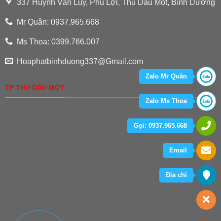
337 Huỳnh Văn Lũy, Phú Lợi, Thủ Dầu Một, Bình Dương
Mr Quân: 0937.965.668
Ms Thoa: 0399.766.007
Hoaphatbinhduong337@Gmail.com
Zalo Mr Quân
TP THỦ DẦU MỘT
Zalo Ms Thoa
Gọi: 0937.965.668
Email
Địa chỉ