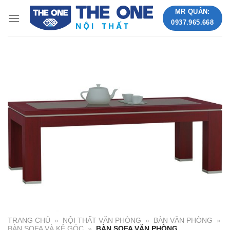
Skip
MR QUÂN:
to
0937.965.668
content
TRANG CHỦ
»
NỘI THẤT VĂN PHÒNG
»
BÀN VĂN PHÒNG
»
BÀN SOFA VÀ KỆ GÓC
»
BÀN SOFA VĂN PHÒNG