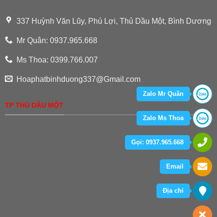
337 Huỳnh Văn Lũy, Phú Lợi, Thủ Dầu Một, Bình Dương
Mr Quân: 0937.965.668
Ms Thoa: 0399.766.007
Hoaphatbinhduong337@Gmail.com
Zalo Mr Quân
TP THỦ DẦU MỘT
Zalo Ms Thoa
Gọi: 0937.965.668
Email
Địa chỉ