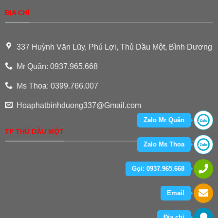
ĐỊA CHỈ
337 Huỳnh Văn Lũy, Phú Lợi, Thủ Dầu Một, Bình Dương
Mr Quân: 0937.965.668
Ms Thoa: 0399.766.007
Hoaphatbinhduong337@Gmail.com
Zalo Mr Quân
TP THỦ DẦU MỘT
Zalo Ms Thoa
Gọi: 0937.965.668
Email
Địa chỉ