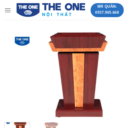
Skip
MR QUÂN:
to
0937.965.668
content