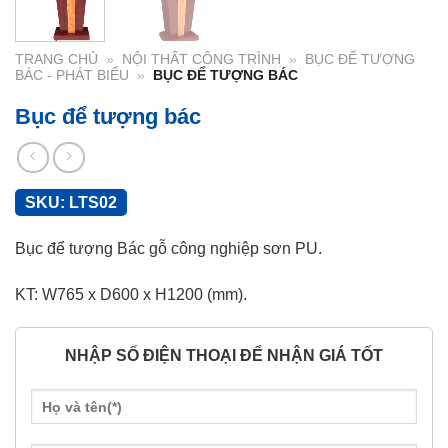
TRANG CHỦ
»
NỘI THẤT CÔNG TRÌNH
»
BỤC ĐỂ TƯỢNG
BÁC - PHÁT BIỂU
»
BỤC ĐỂ TƯỢNG BÁC
Bục để tượng bác
SKU:
LTS02
Bục để tượng Bác gỗ công nghiệp sơn PU.
KT: W765 x D600 x H1200 (mm).
NHẬP SỐ ĐIỆN THOẠI ĐỂ NHẬN GIÁ TỐT