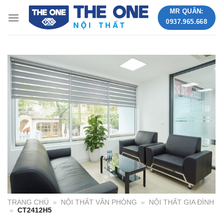
Skip
MR QUÂN:
to
0937.965.668
content
TRANG CHỦ
»
NỘI THẤT VĂN PHÒNG
»
NỘI THẤT GIA ĐÌNH
»
CT2412H5