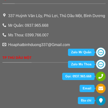
337 Huỳnh Văn Lũy, Phú Lợi, Thủ Dầu Một, Bình Dương
Mr Quân: 0937.965.668
Ms Thoa: 0399.766.007
Hoaphatbinhduong337@Gmail.com
Zalo Mr Quân
TP THỦ DẦU MỘT
Zalo Ms Thoa
Gọi: 0937.965.668
Email
Địa chỉ