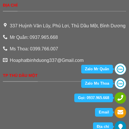
ĐỊA CHỈ
337 Huỳnh Văn Lũy, Phú Lợi, Thủ Dầu Một, Bình Dương
Mr Quân: 0937.965.668
Ms Thoa: 0399.766.007
Hoaphatbinhduong337@Gmail.com
Zalo Mr Quân
TP THỦ DẦU MỘT
Zalo Ms Thoa
Gọi: 0937.965.668
Email
Địa chỉ