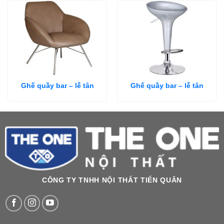
Ghế quầy bar – lễ tân
Ghế quầy bar – lễ tân
CÔNG TY TNHH NỘI THẤT TIẾN QUÂN