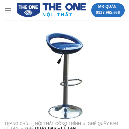
Skip
MR QUÂN:
to
0937.965.668
content
TRANG CHỦ
»
NỘI THẤT CÔNG TRÌNH
»
GHẾ QUẦY BAR -
LỄ TÂN
»
GHẾ QUẦY BAR – LỄ TÂN