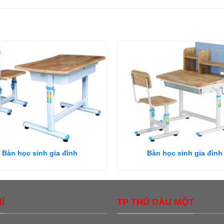
Bàn học sinh gia đình
Bàn học sinh gia đình
Ỉ
TP THỦ DẦU MỘT