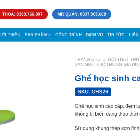
 THOA: 0399.766.007
MR QUÂN: 0937.965.668
IỚI THIỆU
SẢN PHẨM
CÔNG TRÌNH
DỊCH VỤ
TIN TỨC
LIÊN
TRANG CHỦ
»
NỘI THẤT TR
BÀN GHẾ HỌC TRONG GIA ĐÌN
Ghế học sinh c
SKU:
GHS26
Ghế học sinh cao cấp, đệm t
không bị biến dạng theo thời 
Sử dụng khung thép sơn tĩnh 