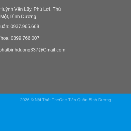
Huỳnh Văn Lũy, Phú Lợi, Thủ
 Một, Bình Dương
uân: 0937.965.668
hoa: 0399.766.007
phatbinhduong337@Gmail.com
2026 © Nội Thất TheOne Tiến Quân Bình Dương