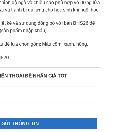
chỉnh độ ngả và chiều cao phù hợp với từng lứa
ái và tránh bị gù lưng cho học sinh khi ngồi học.
iết kế và sử dụng đồng bộ với bàn BHS26 để
. (sản phẩm nhập khẩu).
u để lựa chọn gồm: Màu cốm, xanh, hồng.
H820
IỆN THOẠI ĐỂ NHẬN GIÁ TỐT