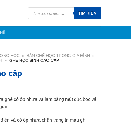
Tìm
kiếm
TÌM KIẾM
sản
phẩm
 HỆ
ƯỜNG HỌC
»
BÀN GHẾ HỌC TRONG GIA ĐÌNH
»
H
»
GHẾ HỌC SINH CAO CẤP
ao cấp
ựa ghế có ốp nhựa và làm bằng mút đúc bọc vải
gian.
điện và có ốp nhựa chân trang trí màu ghi.