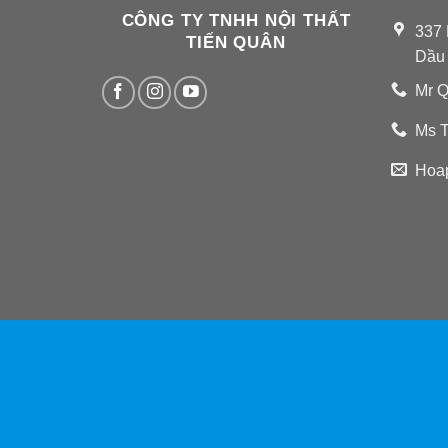
CÔNG TY TNHH NỘI THẤT
337 
TIẾN QUÂN
Dầu
Mr Q
Ms T
Hoa