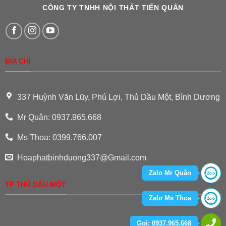
CÔNG TY TNHH NỘI THẤT TIẾN QUÂN
ĐỊA CHỈ
337 Huỳnh Văn Lũy, Phú Lợi, Thủ Dầu Một, Bình Dương
Mr Quân: 0937.965.668
Ms Thoa: 0399.766.007
Hoaphatbinhduong337@Gmail.com
Zalo Mr Quân
TP THỦ DẦU MỘT
Zalo Ms Thoa
Gọi: 0937.965.668