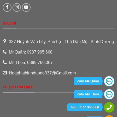
ĐỊA CHỈ
337 Huỳnh Văn Lũy, Phú Lợi, Thủ Dầu Một, Bình Dương
Mr Quân: 0937.965.668
Ms Thoa: 0399.766.007
Hoaphatbinhduong337@Gmail.com
Zalo Mr Quân
TP THỦ DẦU MỘT
Zalo Ms Thoa
Gọi: 0937.965.668