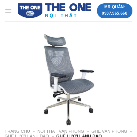
Skip
MR QUÂN:
to
0937.965.668
content
TRANG CHỦ
»
NỘI THẤT VĂN PHÒNG
»
GHẾ VĂN PHÒNG
»
GHẾ LƯỚI LÃNH ĐẠO
»
GHẾ LƯỚI LÃNH ĐẠO