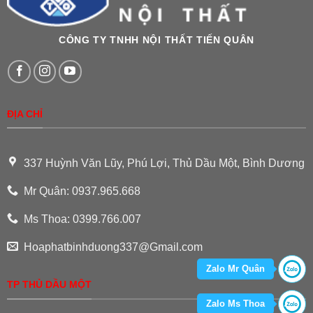
CÔNG TY TNHH NỘI THẤT TIẾN QUÂN
ĐỊA CHỈ
337 Huỳnh Văn Lũy, Phú Lợi, Thủ Dầu Một, Bình Dương
Mr Quân: 0937.965.668
Ms Thoa: 0399.766.007
Hoaphatbinhduong337@Gmail.com
Zalo Mr Quân
TP THỦ DẦU MỘT
Zalo Ms Thoa