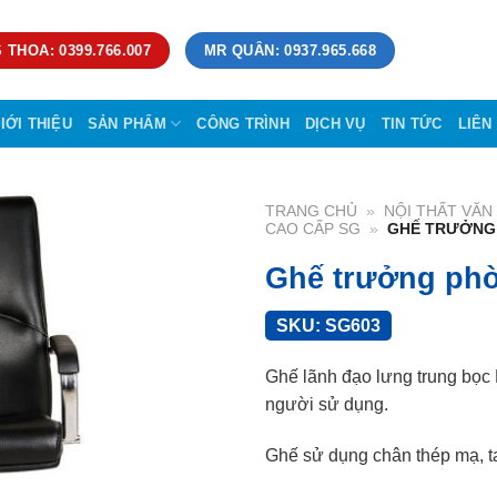
 THOA: 0399.766.007
MR QUÂN: 0937.965.668
IỚI THIỆU
SẢN PHẨM
CÔNG TRÌNH
DỊCH VỤ
TIN TỨC
LIÊN
TRANG CHỦ
»
NỘI THẤT VĂ
CAO CẤP SG
»
GHẾ TRƯỞNG
Ghế trưởng ph
SKU:
SG603
Ghế lãnh đạo lưng trung bọc 
người sử dụng.
Ghế sử dụng chân thép mạ, t