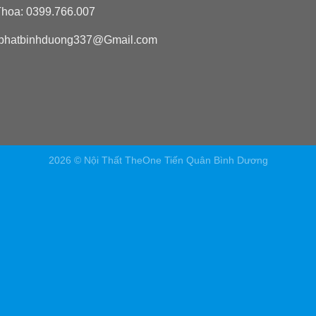
hoa: 0399.766.007
phatbinhduong337@Gmail.com
2026 © Nội Thất TheOne Tiến Quân Bình Dương