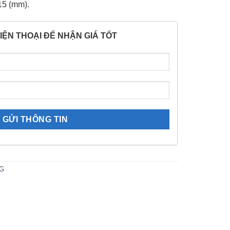
15 (mm).
IỆN THOẠI ĐỂ NHẬN GIÁ TỐT
SG