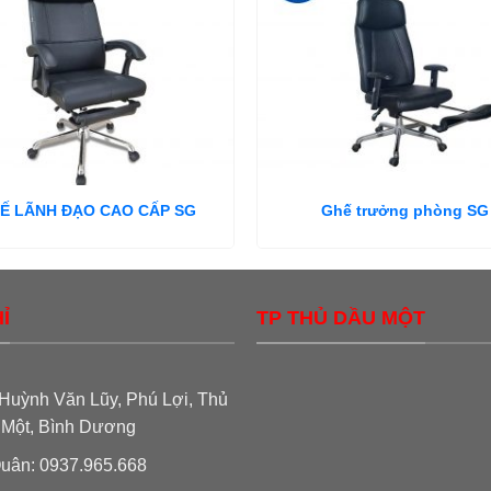
Ế LÃNH ĐẠO CAO CẤP SG
Ghế trưởng phòng SG
Ỉ
TP THỦ DẦU MỘT
Huỳnh Văn Lũy, Phú Lợi, Thủ
 Một, Bình Dương
uân: 0937.965.668