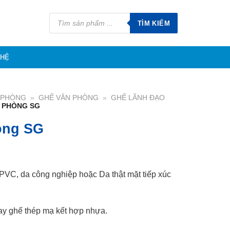
Tìm
kiếm
TÌM KIẾM
sản
phẩm
 HỆ
N PHÒNG
»
GHẾ VĂN PHÒNG
»
GHẾ LÃNH ĐẠO
 PHÒNG SG
òng SG
PVC, da công nghiệp hoặc Da thật mặt tiếp xúc
ay ghế thép mạ kết hợp nhựa.