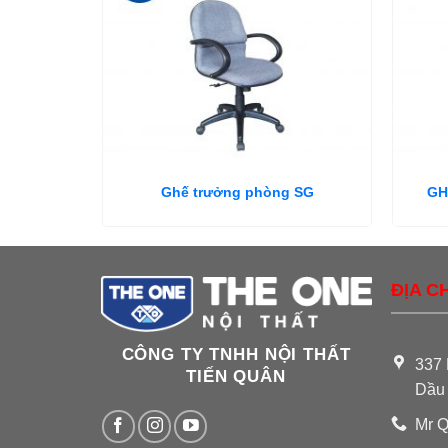
Ghế trưởng phòng SG
GH
ĐỊA CH
CÔNG TY TNHH NỘI THẤT
337 
TIẾN QUÂN
Dầu
Mr Q