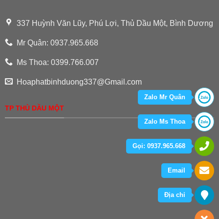
337 Huỳnh Văn Lũy, Phú Lợi, Thủ Dầu Một, Bình Dương
Mr Quân: 0937.965.668
Ms Thoa: 0399.766.007
Hoaphatbinhduong337@Gmail.com
Zalo Mr Quân
TP THỦ DẦU MỘT
Zalo Ms Thoa
Gọi: 0937.965.668
Email
Địa chỉ