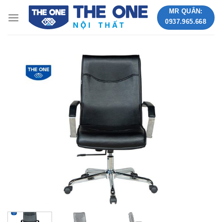
Skip
MR QUÂN:
to
0937.965.668
content