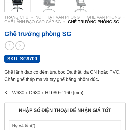
TRANG CHỦ
»
NỘI THẤT VĂN PHÒNG
»
GHẾ VĂN PHÒNG
»
GHẾ LÃNH ĐẠO CAO CẤP SG
»
GHẾ TRƯỞNG PHÒNG SG
Ghế trưởng phòng SG
SKU:
SG9700
Ghế lãnh đạo có đệm tựa bọc Da thật, da CN hoặc PVC.
Chân ghế thép mạ và tay ghế bằng nhôm đúc.
KT: W630 x D680 x H1080÷1160 (mm).
NHẬP SỐ ĐIỆN THOẠI ĐỂ NHẬN GIÁ TỐT