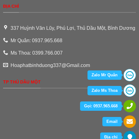
ĐỊA CHỈ
337 Huỳnh Văn Lũy, Phú Lợi, Thủ Dầu Một, Bình Dương
Mr Quân: 0937.965.668
Ms Thoa: 0399.766.007
Hoaphatbinhduong337@Gmail.com
Zalo Mr Quân
TP THỦ DẦU MỘT
Zalo Ms Thoa
Gọi: 0937.965.668
Email
Địa chỉ