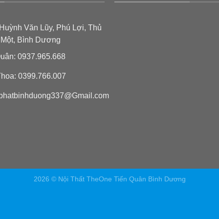
Huỳnh Văn Lũy, Phú Lợi, Thủ
 Một, Bình Dương
uân: 0937.965.668
hoa: 0399.766.007
phatbinhduong337@Gmail.com
2026 © Nội Thất TheOne Tiến Quân Bình Dương