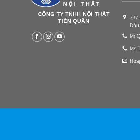
CÔNG TY TNHH NỘI THẤT
337 
TIẾN QUÂN
Dầu
Mr Q
Ms T
Hoa