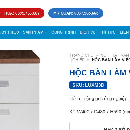
 THOA: 0399.766.007
MR QUÂN: 0937.965.668
IỚI THIỆU
SẢN PHẨM
CÔNG TRÌNH
DỊCH VỤ
TIN TỨC
LIÊN
TRANG CHỦ
»
NỘI THẤT VĂ
NGHIỆP
»
HỘC BÀN LÀM VIỆ
HỘC BÀN LÀM 
SKU:
LUXM3D
Hộc di động gỗ công nghiệp 
KT: W400 x D480 x H590 (m
NHẬP SỐ Đ