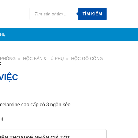
Tìm
kiếm
TÌM KIẾM
sản
phẩm
 HỆ
N PHÒNG
»
HỘC BÀN & TỦ PHỤ
»
HỘC GỖ CÔNG
C
VIỆC
melamine cao cấp có 3 ngăn kéo.
m)
IỆN THOẠI ĐỂ NHẬN GIÁ TỐT