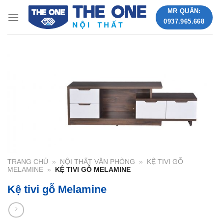
Skip
MR QUÂN:
to
0937.965.668
content
TRANG CHỦ
»
NỘI THẤT VĂN PHÒNG
»
KỆ TIVI GỖ
MELAMINE
»
KỆ TIVI GỖ MELAMINE
Kệ tivi gỗ Melamine