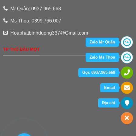
Mr Quân: 0937.965.668
Ms Thoa: 0399.766.007
Hoaphatbinhduong337@Gmail.com
Zalo Mr Quân
TP THỦ DẦU MỘT
Zalo Ms Thoa
Gọi: 0937.965.668
Email
Địa chỉ