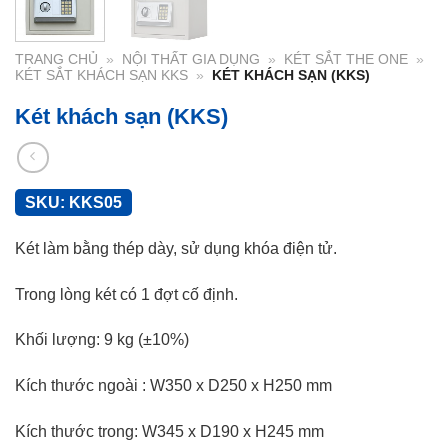
TRANG CHỦ
»
NỘI THẤT GIA DỤNG
»
KÉT SẮT THE ONE
»
KÉT SẮT KHÁCH SẠN KKS
»
KÉT KHÁCH SẠN (KKS)
Két khách sạn (KKS)
SKU:
KKS05
Két làm bằng thép dày, sử dụng khóa điện tử.
Trong lòng két có 1 đợt cố định.
Khối lượng: 9 kg (±10%)
Kích thước ngoài : W350 x D250 x H250 mm
Kích thước trong: W345 x D190 x H245 mm