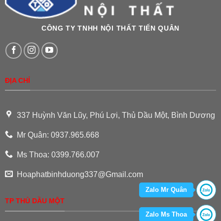
CÔNG TY TNHH NỘI THẤT TIẾN QUÂN
ĐỊA CHỈ
337 Huỳnh Văn Lũy, Phú Lợi, Thủ Dầu Một, Bình Dương
Mr Quân: 0937.965.668
Ms Thoa: 0399.766.007
Hoaphatbinhduong337@Gmail.com
Zalo Mr Quân
TP THỦ DẦU MỘT
Zalo Ms Thoa