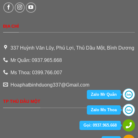
ĐỊA CHỈ
337 Huỳnh Văn Lũy, Phú Lợi, Thủ Dầu Một, Bình Dương
Mr Quân: 0937.965.668
Ms Thoa: 0399.766.007
Hoaphatbinhduong337@Gmail.com
Zalo Mr Quân
TP THỦ DẦU MỘT
Zalo Ms Thoa
Gọi: 0937.965.668