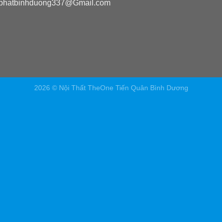
phatbinhduong337@Gmail.com
2026 © Nội Thất TheOne Tiến Quân Bình Dương