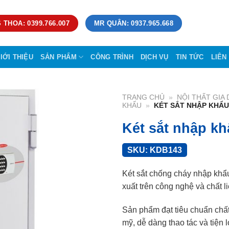
 THOA: 0399.766.007
MR QUÂN: 0937.965.668
IỚI THIỆU
SẢN PHẨM
CÔNG TRÌNH
DỊCH VỤ
TIN TỨC
LIÊN
TRANG CHỦ
»
NỘI THẤT GIA
KHẨU
»
KÉT SẮT NHẬP KHẨ
Két sắt nhập k
SKU:
KDB143
Két sắt chống cháy nhập khẩ
xuất trên công nghệ và chất l
Sản phẩm đạt tiêu chuẩn chấ
mỹ, dễ dàng thao tác và tiện l