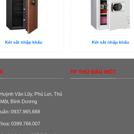
Két sắt nhập khẩu
Két sắt nhập khẩu
Ỉ
TP THỦ DẦU MỘT
Huỳnh Văn Lũy, Phú Lợi, Thủ
 Một, Bình Dương
uân: 0937.965.668
hoa: 0399.766.007