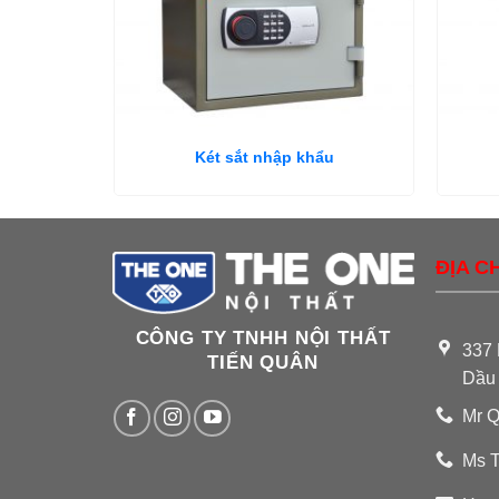
Két sắt nhập khẩu
ĐỊA CH
CÔNG TY TNHH NỘI THẤT
337 
TIẾN QUÂN
Dầu
Mr Q
Ms T