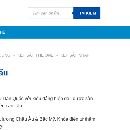
Tìm
kiếm
TÌM KIẾM
sản
phẩm
 HỆ
 DỤNG
»
KÉT SẮT THE ONE
»
KÉT SẮT NHẬP
U
hẩu
u Hàn Quốc với kiểu dáng hiện đại, được sản
iệu cao cấp.
t lượng Châu Âu & Bắc Mỹ, Khóa điện tử thẩm
ợi.