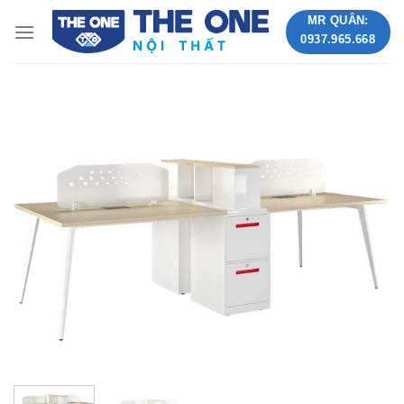
Skip
MR QUÂN:
to
0937.965.668
content