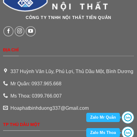
CÔNG TY TNHH NỘI THẤT TIẾN QUÂN
ĐỊA CHỈ
337 Huỳnh Văn Lũy, Phú Lợi, Thủ Dầu Một, Bình Dương
Mr Quân: 0937.965.668
Ms Thoa: 0399.766.007
Hoaphatbinhduong337@Gmail.com
Zalo Mr Quân
TP THỦ DẦU MỘT
Zalo Ms Thoa