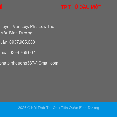
Ỉ
TP THỦ DẦU MỘT
Huỳnh Văn Lũy, Phú Lợi, Thủ
 Một, Bình Dương
uân: 0937.965.668
hoa: 0399.766.007
phatbinhduong337@Gmail.com
2026 © Nội Thất TheOne Tiến Quân Bình Dương