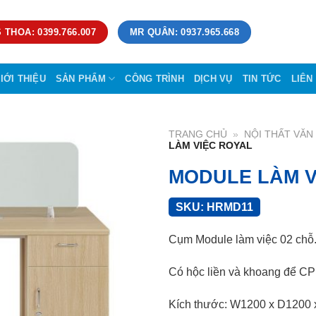
 THOA: 0399.766.007
MR QUÂN: 0937.965.668
IỚI THIỆU
SẢN PHẨM
CÔNG TRÌNH
DỊCH VỤ
TIN TỨC
LIÊN
TRANG CHỦ
»
NỘI THẤT VĂ
LÀM VIỆC ROYAL
MODULE LÀM V
SKU:
HRMD11
Cụm Module làm việc 02 chỗ
Có hộc liền và khoang để CP
Kích thước: W1200 x D1200