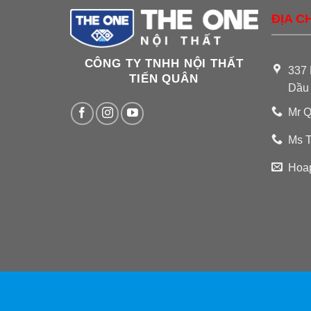
ĐỊA CH
CÔNG TY TNHH NỘI THẤT
337 
TIẾN QUÂN
Dầu
Mr Q
Ms T
Hoa