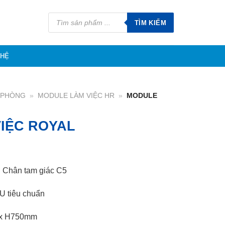
Tìm
kiếm
TÌM KIẾM
sản
phẩm
 HỆ
N PHÒNG
»
MODULE LÀM VIỆC HR
»
MODULE
IỆC ROYAL
. Chân tam giác C5
U tiêu chuẩn
 x H750mm