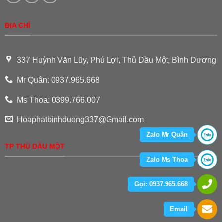
ĐỊA CHỈ
337 Huỳnh Văn Lũy, Phú Lợi, Thủ Dầu Một, Bình Dương
Mr Quân: 0937.965.668
Ms Thoa: 0399.766.007
Hoaphatbinhduong337@Gmail.com
Zalo Mr Quân
TP THỦ DẦU MỘT
Zalo Ms Thoa
Gọi: 0937.965.668
Email