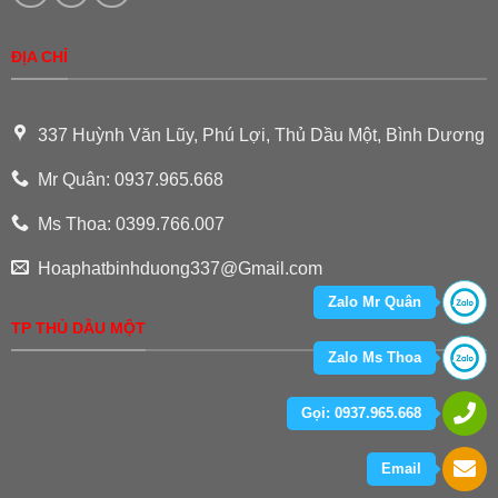
ĐỊA CHỈ
337 Huỳnh Văn Lũy, Phú Lợi, Thủ Dầu Một, Bình Dương
Mr Quân: 0937.965.668
Ms Thoa: 0399.766.007
Hoaphatbinhduong337@Gmail.com
Zalo Mr Quân
TP THỦ DẦU MỘT
Zalo Ms Thoa
Gọi: 0937.965.668
Email