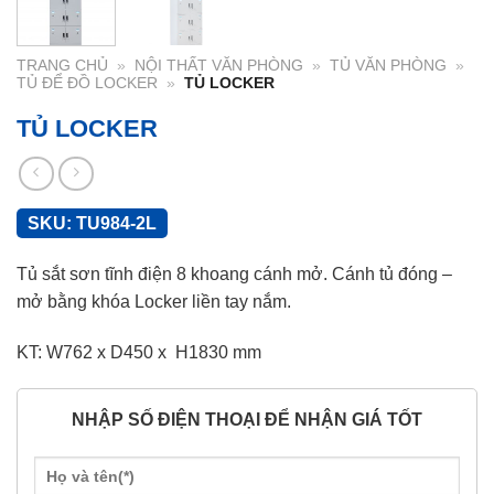
TRANG CHỦ
»
NỘI THẤT VĂN PHÒNG
»
TỦ VĂN PHÒNG
»
TỦ ĐỂ ĐỒ LOCKER
»
TỦ LOCKER
TỦ LOCKER
SKU:
TU984-2L
Tủ sắt sơn tĩnh điện 8 khoang cánh mở. Cánh tủ đóng –
mở bằng khóa Locker liền tay nắm.
KT: W762 x D450 x H1830 mm
NHẬP SỐ ĐIỆN THOẠI ĐỂ NHẬN GIÁ TỐT