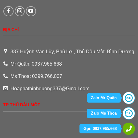
ĐỊA CHỈ
337 Huỳnh Văn Lũy, Phú Lợi, Thủ Dầu Một, Bình Dương
Mr Quân: 0937.965.668
Ms Thoa: 0399.766.007
Hoaphatbinhduong337@Gmail.com
Zalo Mr Quân
TP THỦ DẦU MỘT
Zalo Ms Thoa
Gọi: 0937.965.668