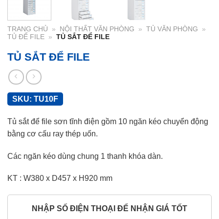
TRANG CHỦ
»
NỘI THẤT VĂN PHÒNG
»
TỦ VĂN PHÒNG
»
TỦ ĐỂ FILE
»
TỦ SẮT ĐỂ FILE
TỦ SẮT ĐỂ FILE
SKU:
TU10F
Tủ sắt để file sơn tĩnh điện gồm 10 ngăn kéo chuyển động
bằng cơ cấu ray thép uốn.
Các ngăn kéo dùng chung 1 thanh khóa dàn.
KT : W380 x D457 x H920 mm
NHẬP SỐ ĐIỆN THOẠI ĐỂ NHẬN GIÁ TỐT