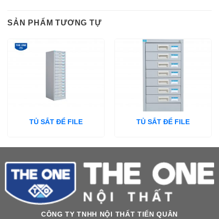
SẢN PHẨM TƯƠNG TỰ
TỦ SẮT ĐỂ FILE
TỦ SẮT ĐỂ FILE
CÔNG TY TNHH NỘI THẤT TIẾN QUÂN