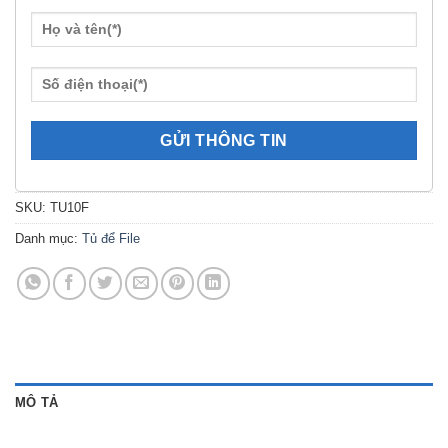
SKU:
TU10F
Danh mục:
Tủ để File
MÔ TẢ