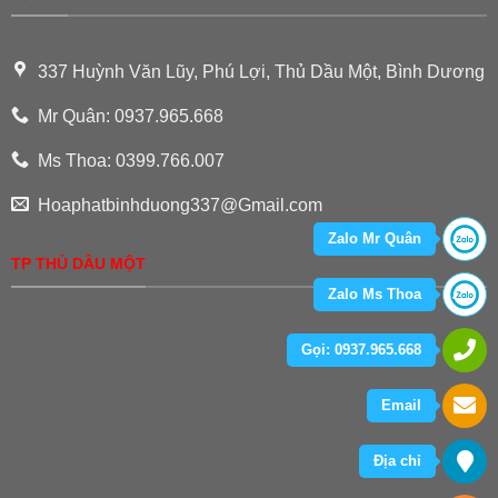
337 Huỳnh Văn Lũy, Phú Lợi, Thủ Dầu Một, Bình Dương
Mr Quân: 0937.965.668
Ms Thoa: 0399.766.007
Hoaphatbinhduong337@Gmail.com
Zalo Mr Quân
TP THỦ DẦU MỘT
Zalo Ms Thoa
Gọi: 0937.965.668
Email
Địa chỉ