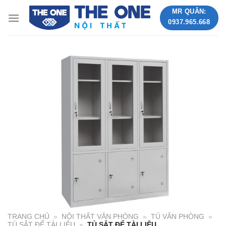
Skip
MR QUÂN:
to
0937.965.668
content
TRANG CHỦ
»
NỘI THẤT VĂN PHÒNG
»
TỦ VĂN PHÒNG
»
TỦ SẮT ĐỂ TÀI LIỆU
»
TỦ SẮT ĐỂ TÀI LIỆU