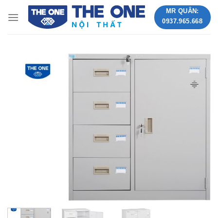
Skip
MR QUÂN:
to
0937.965.668
content