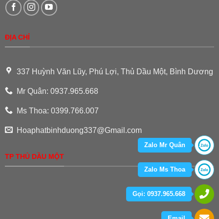
ĐỊA CHỈ
337 Huỳnh Văn Lũy, Phú Lợi, Thủ Dầu Một, Bình Dương
Mr Quân: 0937.965.668
Ms Thoa: 0399.766.007
Hoaphatbinhduong337@Gmail.com
Zalo Mr Quân
TP THỦ DẦU MỘT
Zalo Ms Thoa
Gọi: 0937.965.668
Email