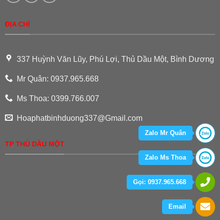
ĐỊA CHỈ
337 Huỳnh Văn Lũy, Phú Lợi, Thủ Dầu Một, Bình Dương
Mr Quân: 0937.965.668
Ms Thoa: 0399.766.007
Hoaphatbinhduong337@Gmail.com
Zalo Mr Quân
TP THỦ DẦU MỘT
Zalo Ms Thoa
Gọi: 0937.965.668
Email