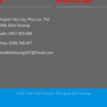
Ỉ
TP THỦ DẦU MỘT
Huỳnh Văn Lũy, Phú Lợi, Thủ
 Một, Bình Dương
uân: 0937.965.668
hoa: 0399.766.007
phatbinhduong337@Gmail.com
2026 © Nội Thất TheOne Tiến Quân Bình Dương