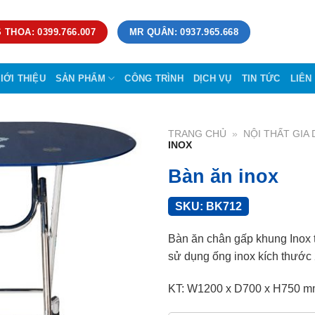
 THOA: 0399.766.007
MR QUÂN: 0937.965.668
IỚI THIỆU
SẢN PHẨM
CÔNG TRÌNH
DỊCH VỤ
TIN TỨC
LIÊN
TRANG CHỦ
»
NỘI THẤT GIA
INOX
Bàn ăn inox
SKU:
BK712
Bàn ăn chân gấp khung Inox 
sử dụng ống inox kích thước
KT: W1200 x D700 x H750 