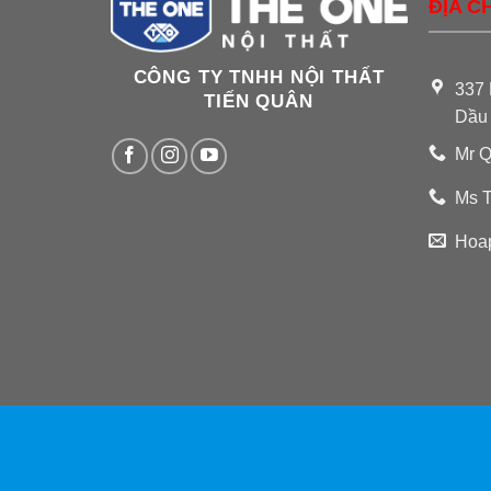
ĐỊA CH
CÔNG TY TNHH NỘI THẤT
337 
TIẾN QUÂN
Dầu
Mr Q
Ms T
Hoa