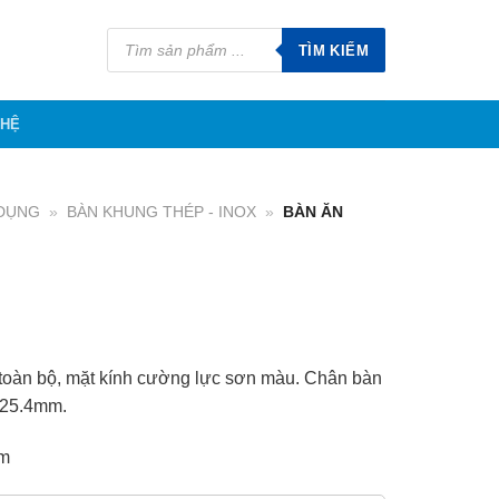
Tìm
kiếm
TÌM KIẾM
sản
phẩm
 HỆ
 DỤNG
»
BÀN KHUNG THÉP - INOX
»
BÀN ĂN
toàn bộ, mặt kính cường lực sơn màu. Chân bàn
 25.4mm.
mm