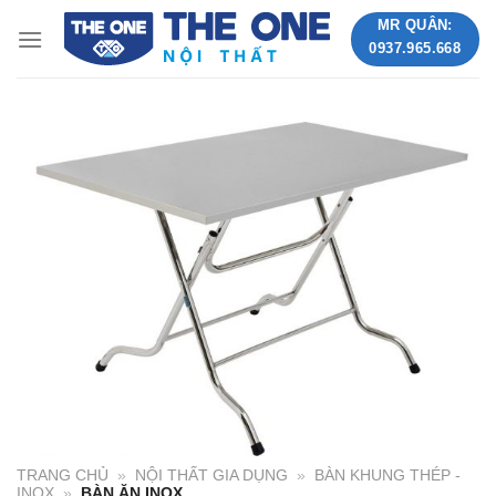
Skip
MR QUÂN:
to
0937.965.668
content
TRANG CHỦ
»
NỘI THẤT GIA DỤNG
»
BÀN KHUNG THÉP -
INOX
»
BÀN ĂN INOX