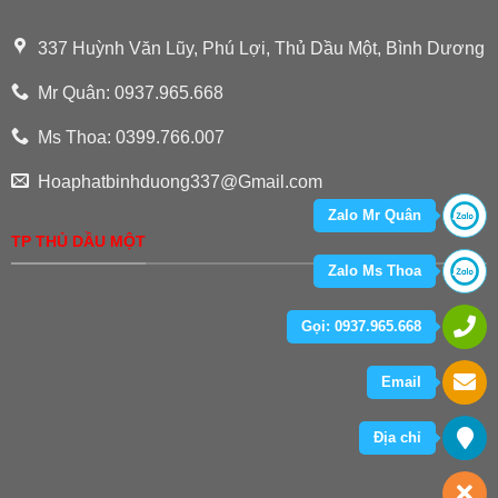
337 Huỳnh Văn Lũy, Phú Lợi, Thủ Dầu Một, Bình Dương
Mr Quân: 0937.965.668
Ms Thoa: 0399.766.007
Hoaphatbinhduong337@Gmail.com
Zalo Mr Quân
TP THỦ DẦU MỘT
Zalo Ms Thoa
Gọi: 0937.965.668
Email
Địa chỉ